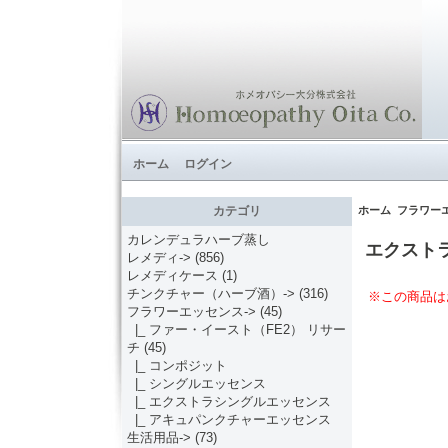
ホーム
ログイン
ホーム
フラワー
カテゴリ
カレンデュラハーブ蒸し
エクスト
レメディ->
(856)
レメディケース
(1)
チンクチャー（ハーブ酒）->
(316)
※この商品は
フラワーエッセンス
->
(45)
|_ ファー・イースト（FE2） リサー
チ
(45)
|_ コンポジット
|_ シングルエッセンス
|_ エクストラシングルエッセンス
|_ アキュパンクチャーエッセンス
生活用品->
(73)