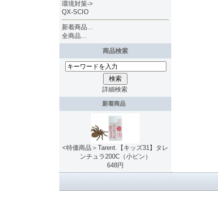
環境対策->
QX-SCIO
新着商品...
全商品...
商品検索
詳細検索
新着商品
<特価商品＞Tarent.【キッズ31】タレ
ンチュラ200C（小ビン）
648円