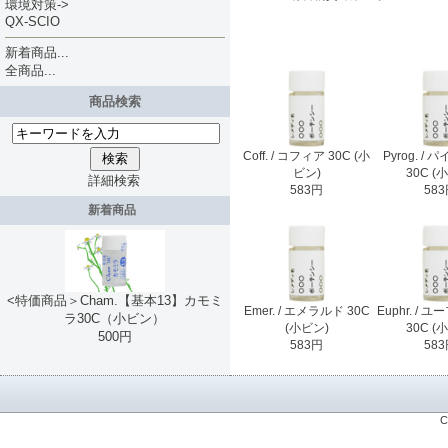
環境対策->
QX-SCIO
新着商品...
全商品...
商品検索
Coff. / コフィア 30C (小
Pyrog. /
ビン)
30C (
詳細検索
583円
58
新着商品
<特価商品＞Cham.【基本13】カモミ
Emer. / エメラルド 30C
Euphr. /
ラ30C（小ビン）
(小ビン)
30C (
500円
583円
58
C