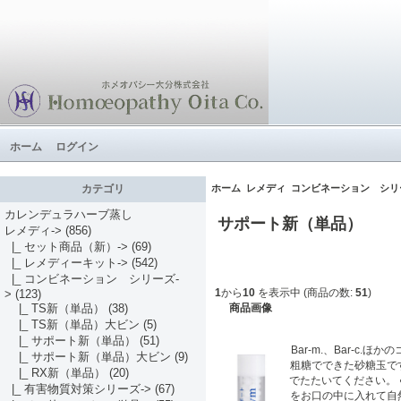
ホーム
ログイン
ホーム
レメディ
コンビネーション シリ
カテゴリ
カレンデュラハーブ蒸し
サポート新（単品）
レメディ
->
(856)
|_ セット商品（新）->
(69)
|_ レメディーキット->
(542)
|_ コンビネーション シリーズ
-
1
から
10
を表示中 (商品の数:
51
)
>
(123)
商品画像
|_ TS新（単品）
(38)
|_ TS新（単品）大ビン
(5)
|_ サポート新（単品）
(51)
Bar-m.、Bar-c
|_ サポート新（単品）大ビン
(9)
粗糖でできた砂糖玉で
|_ RX新（単品）
(20)
でたたいてください。 
|_ 有害物質対策シリーズ->
(67)
をお口の中に入れて自