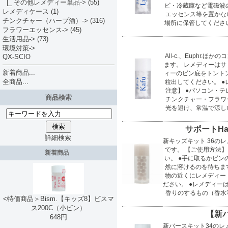
|_ その他レメディー単品->
(55)
ビ・冷蔵庫など電磁波
レメディケース
(1)
エッセンス等を置かな
チンクチャー（ハーブ酒）->
(316)
場所に保管してくださ
フラワーエッセンス->
(45)
生活用品->
(73)
環境対策->
All-c.、Euphr
QX-SCIO
ます。 レメディーはサ
新着商品...
ィーのビン底をトント
全商品...
粒出してください。 
注意】 ●パソコン・
商品検索
チンクチャー・フラワ
光を避け、常温で涼し
サポートHa
詳細検索
新キッズキット 36の
です。 【ご使用方法
新着商品
い。 ●手に取るかビン
然に溶けるのを待ちま
物の近くにレメディー
ださい。 ●レメディー
香りのするもの（香水
<特価商品＞Bism.【キッズ8】ビスマ
ス200C（小ビン）
【新バ
648円
新バースキット34のレメ