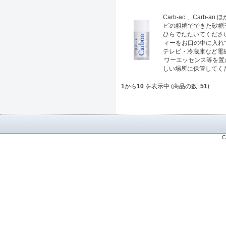
Carb-ac.、Car
ビの粗糖でできた砂糖
ひらでたたいてください
ィーをお口の中に入れ
テレビ・冷蔵庫など電
ワーエッセンス等を置
しい場所に保管してく
1
から
10
を表示中 (商品の数:
51
)
C