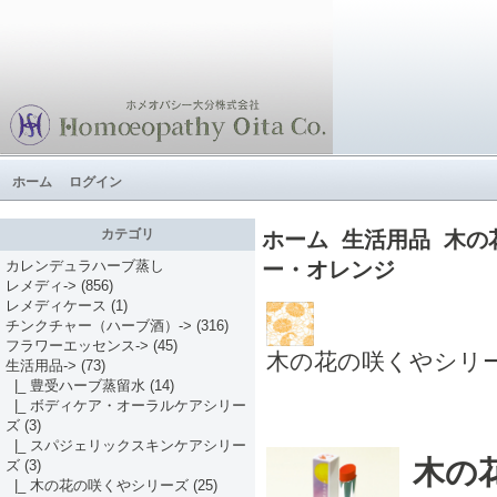
ホーム
ログイン
カテゴリ
ホーム
生活用品
木の
ー・オレンジ
カレンデュラハーブ蒸し
レメディ->
(856)
レメディケース
(1)
チンクチャー（ハーブ酒）->
(316)
フラワーエッセンス->
(45)
木の花の咲くやシリ
生活用品
->
(73)
|_ 豊受ハーブ蒸留水
(14)
|_ ボディケア・オーラルケアシリー
ズ
(3)
|_ スパジェリックスキンケアシリー
木の
ズ
(3)
|_ 木の花の咲くやシリーズ
(25)