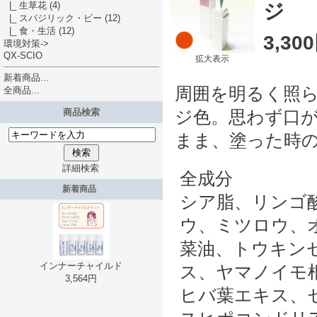
ジ
|_ 生草花
(4)
|_ スパジリック・ビー
(12)
|_ 食・生活
(12)
3,30
環境対策->
QX-SCIO
拡大表示
新着商品...
周囲を明るく照
全商品...
商品検索
ジ色。思わず口
まま、塗った時
詳細検索
全成分
新着商品
シア脂、リンゴ
ウ、ミツロウ、
菜油、トウキン
インナーチャイルド
ス、ヤマノイモ
3,564円
ヒバ葉エキス、