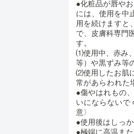
●化粧品が唇や
には、使用を中
用を続けますと
で、皮膚科専門
す。
⑴使用中、赤み
等）や黒ずみ等
⑵使用したお肌
常があらわれた
●傷やはれもの
いにならないで
意〉
●使用後はしっ
●極端に高温ま