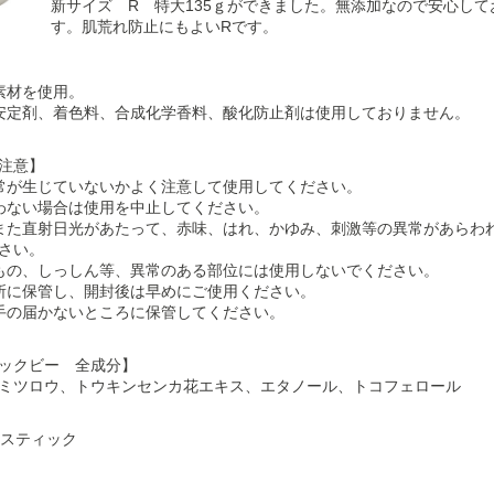
新サイズ R 特大135ｇができました。無添加なので安心し
す。肌荒れ防止にもよいRです。
素材を使用。
安定剤、着色料、合成化学香料、酸化防止剤は使用しておりません。
注意】
常が生じていないかよく注意して使用してください。
わない場合は使用を中止してください。
また直射日光があたって、赤味、はれ、かゆみ、刺激等の異常があらわ
さい。
もの、しっしん等、異常のある部位には使用しないでください。
所に保管し、開封後は早めにご使用ください。
手の届かないところに保管してください。
ックビー 全成分】
ミツロウ、トウキンセンカ花エキス、エタノール、トコフェロール
プラスティック