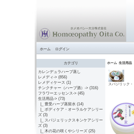
ホーム
ログイン
ホーム
生活用品
カテゴリ
カレンデュラハーブ蒸し
レメディ->
(856)
レメディケース
(1)
スパジリック・
チンクチャー（ハーブ酒）->
(316)
フラワーエッセンス->
(45)
生活用品
->
(73)
|_ 豊受ハーブ蒸留水
(14)
|_ ボディケア・オーラルケアシリー
ズ
(3)
|_ スパジェリックスキンケアシリー
ズ
(3)
|_ 木の花の咲くやシリーズ
(25)