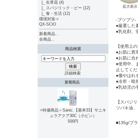
|_ 生草花
(4)
拡大表示
|_ スパジリック・ビー
(12)
|_ 食・生活
(12)
環境対策->
-ブツブツ-
QX-SCIO
●厳選した
●乳化剤、
新着商品...
全商品...
【使用上の
商品検索
●お肌に異
●お肌に合
●使用中、
止してくだ
詳細検索
●傷やはれ
●冷所・暗
新着商品
●乳幼児の
【スパジリ
ツバキ油、
<特価商品＞Sanic.【基本33】サニキ
ュラアクア30C（小ビン）
500円
■135g/