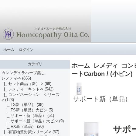
ホーム
ログイン
カテゴリ
ホーム
レメディ
コン
ートCarbon / (小ビン)
カレンデュラハーブ蒸し
レメディ
->
(856)
|_ セット商品（新）->
(69)
|_ レメディーキット->
(542)
|_ コンビネーション シリーズ
-
サポート新（単品）
>
(123)
|_ TS新（単品）
(38)
|_ TS新（単品）大ビン
(5)
|_ サポート新（単品）
(51)
|_ サポート新（単品）大ビン
(9)
|_ RX新（単品）
(20)
サポー
|_ 有害物質対策シリーズ->
(67)