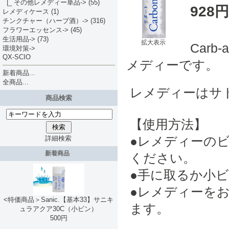
|_ その他レメディー単品->
(55)
928円
レメディケース
(1)
チンクチャー（ハーブ酒）->
(316)
フラワーエッセンス->
(45)
生活用品->
(73)
拡大表示
Carb
環境対策->
QX-SCIO
メディーです。
新着商品...
全商品...
レメディーはサ
商品検索
【使用方法】
●レメディーの
詳細検索
新着商品
ください。
●手に取るか小
●レメディーを
<特価商品＞Sanic.【基本33】サニキ
ます。
ュラアクア30C（小ビン）
500円