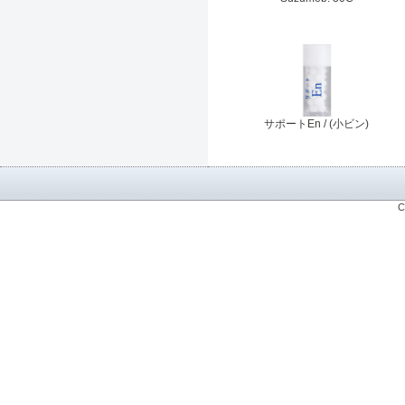
サポートEn / (小ビン)
C